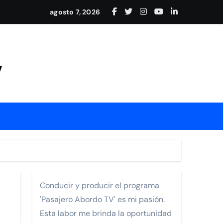
adición en Nayarit
agosto 7, 2026
y conexión internacional
Mejía
V
rrollo de Nayarit.
Conducir y producir el programa
'Pasajero Abordo TV' es mi pasión.
ia Los Cabos Pedregal
Esta labor me brinda la oportunidad