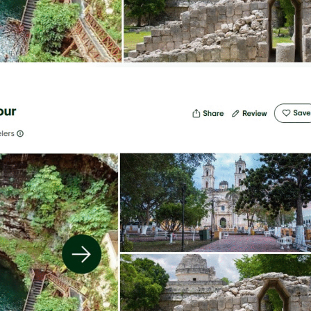
 Agencias de Viaje organiza su Cuarto Encuentro de Promoció
adición en el Segundo Encuentro de Cocineras Tradicionales en
0 países y territorios asisten al 56.º Foro Global de Negocio
nsolid y WTS unidos por el futuro del turismo” //PASAJERO A
 primera pila de combustible de hidrógeno verde en un hotel
s resultados turísticos de 2025 en IMPACT 510: El Día del Tur
servicio en la Ciudad de México
Sombrero (FENS), símbolo vivo de la mexicanidad
ZAS Y REFUERZA LA PROVEEDURÍA EN EL TIANGUIS TURÍSTI
 conectividad de la ciudad de México (AIFA) con dos nuevas r
n el turismo y la conectividad en Jalisco
mundialista reforzando su conectividad internacional en Mont