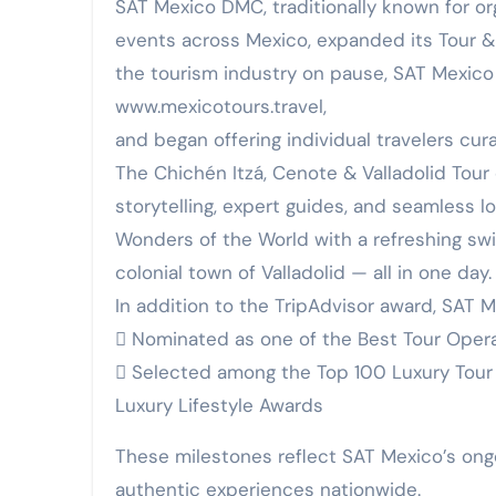
SAT Mexico DMC, traditionally known for or
events across Mexico, expanded its Tour & T
the tourism industry on pause, SAT Mexico
www.mexicotours.travel,
and began offering individual travelers cu
The Chichén Itzá, Cenote & Valladolid Tour
storytelling, expert guides, and seamless l
Wonders of the World with a refreshing swi
colonial town of Valladolid — all in one day.
In addition to the TripAdvisor award, SAT 
 Nominated as one of the Best Tour Opera
 Selected among the Top 100 Luxury Tour 
Luxury Lifestyle Awards
These milestones reflect SAT Mexico’s ong
authentic experiences nationwide.