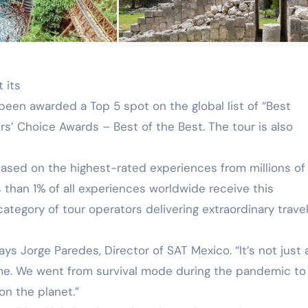
 años creando viajes en un mundo que cambió//PASAJERO A BO
zanillo – Ciudad de México (AIFA)
BORACIÓN ENTRE SUSTAINABLE & SOCIAL TOURISM SUMMIT 
 its
been awarded a Top 5 spot on the global list of “Best
 organizacional al formar parte de Súper Empresas 2026
rs’ Choice Awards – Best of the Best. The tour is also
r: La Solución Integral para Agencias y Empresas en LatAm
based on the highest-rated experiences from millions of
 than 1% of all experiences worldwide receive this
category of tour operators delivering extraordinary trave
ays Jorge Paredes, Director of SAT Mexico. “It’s not just 
ome. We went from survival mode during the pandemic to
on the planet.”