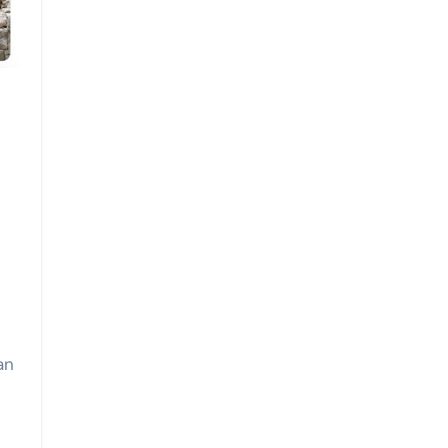
RDO ||
Y LA FEDERACIÓN MEXICANA DE ASOCIACIONES TURÍSTICAS 
l
an