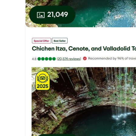
La Asociación Metropolitana de
Llénate de sabor, cultura y tr
Más de 500 líderes de más de 5
Innovación y crecimiento: “Co
Iberostar y Redexis activan la
Visit Oakland dio a conocer lo
Celebra Lufthansa 60 años de 
Regresa la Feria Nacional del 
CONEXSTUR CONSOLIDA ALIAN
Viva continúa fortaleciendo la
Viva refrenda su compromiso co
Viva se prepara para la justa 