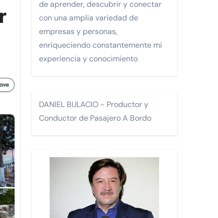
de aprender, descubrir y conectar
r
con una amplia variedad de
Monterrey.
empresas y personas,
enriqueciendo constantemente mi
experiencia y conocimiento
FA)
DANIEL BULACIO - Productor y
Conductor de Pasajero A Bordo
os.
 turísticos para la comunidad LGTBI en un encuentro celebra