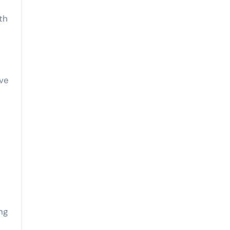
th
ive
ng