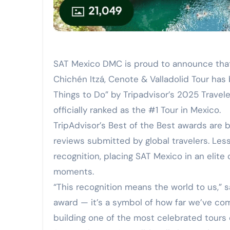
MGC Servicios Turísticos: 32
Viva anuncia la nueva ruta Man
FIRMA DE CONVENIO DE COLA
SAT Mexico DMC is proud to announce that
Chichén Itzá, Cenote & Valladolid Tour has 
GrupoBD refrenda su liderazgo
Things to Do” by Tripadvisor’s 2025 Travele
WTS y el Respaldo Consolidado
officially ranked as the #1 Tour in Mexico.
TripAdvisor’s Best of the Best awards are 
reviews submitted by global travelers. Less
recognition, placing SAT Mexico in an elite 
moments.
“This recognition means the world to us,” s
award — it’s a symbol of how far we’ve c
building one of the most celebrated tours 