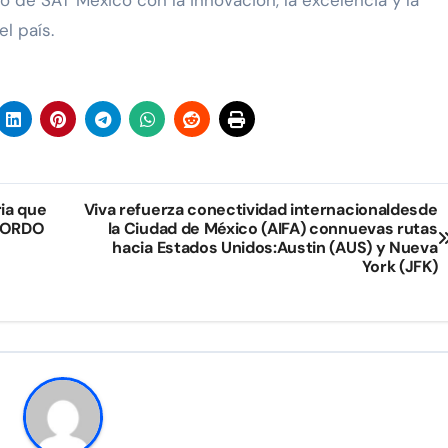
o de SAT México con la innovación, la excelencia y la
l país.
ria que
Viva refuerza conectividad internacionaldesde
 BORDO
la Ciudad de México (AIFA) connuevas rutas
hacia Estados Unidos:Austin (AUS) y Nueva
York (JFK)