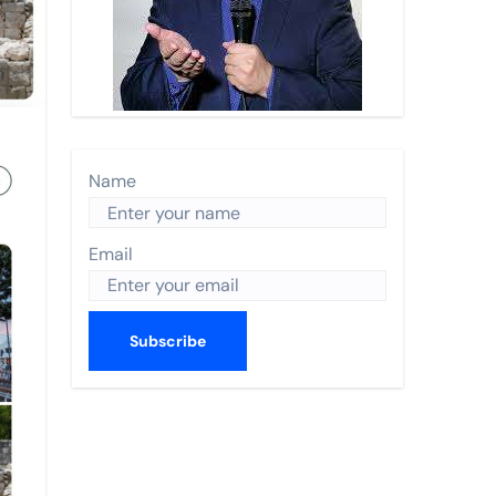
n Turística 2026 y recibe a Enrique de la Madrid.
 Nayarit.
s anual de World Trade Centers Association en Filadelfia
 BORDO
Name
ismo en The Town
Email
CO 2026
utas nacionales
errey