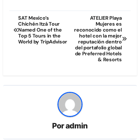
Navegación
SAT Mexico’s
ATELIER Playa
Chichén Itzá Tour
Mujeres es
de
Named One of the
reconocido como el
Top 5 Tours in the
hotel con la mejor
entradas
World by TripAdvisor
reputación dentro
del portafolio global
de Preferred Hotels
& Resorts
Por
admin