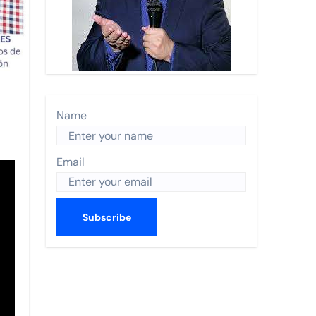
n Turística 2026 y recibe a Enrique de la Madrid.
 Nayarit.
s anual de World Trade Centers Association en Filadelfia
 BORDO
Name
ismo en The Town
Email
CO 2026
utas nacionales
errey