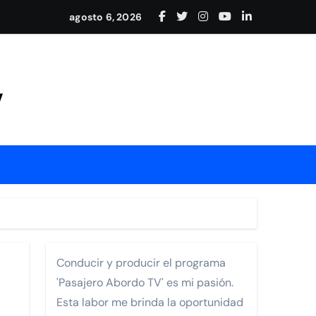
adición en Nayarit
agosto 6, 2026
y conexión internacional
Mejía
V
rrollo de Nayarit.
Conducir y producir el programa
'Pasajero Abordo TV' es mi pasión.
ia Los Cabos Pedregal
Esta labor me brinda la oportunidad