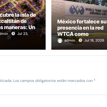
ubre la isla de
caltitán de
México fortalece su
as maneras: Una
presencia en la red
 llena de
WTCA como
dmin
Jul 23,
uraleza, sabores
plataforma de
admin
Jul 18, 2026
adición en
crecimiento
arit
empresarial y
conexión
internacional
licada.
Los campos obligatorios están marcados con
*