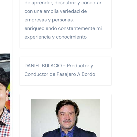
de aprender, descubrir y conectar
con una amplia variedad de
Monterrey.
empresas y personas,
enriqueciendo constantemente mi
experiencia y conocimiento
FA)
DANIEL BULACIO - Productor y
Conductor de Pasajero A Bordo
os.
 turísticos para la comunidad LGTBI en un encuentro celebra