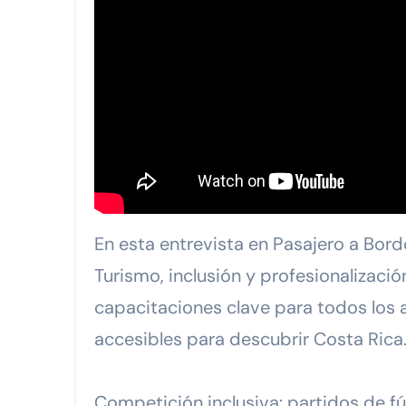
MGC Servicios Turísticos: 32
Viva anuncia la nueva ruta Man
FIRMA DE CONVENIO DE COLA
GrupoBD refrenda su liderazgo
WTS y el Respaldo Consolidado
En esta entrevista en Pasajero a Bo
Turismo, inclusión y profesionalizació
capacitaciones clave para todos los 
accesibles para descubrir Costa Rica
Competición inclusiva: partidos de fú