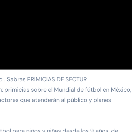
 años creando viajes en un mundo que cambió//PASAJERO A BO
zanillo – Ciudad de México (AIFA)
BORACIÓN ENTRE SUSTAINABLE & SOCIAL TOURISM SUMMIT 
 organizacional al formar parte de Súper Empresas 2026
r: La Solución Integral para Agencias y Empresas en LatAm
rdo . Sabras PRIMICIAS DE SECTUR
n: primicias sobre el Mundial de fútbol en México,
actores que atenderán al público y planes
.
tbol para niños y niñas desde los 9 años, de