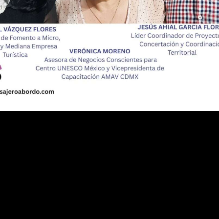
 Agencias de Viaje organiza su Cuarto Encuentro de Promoció
adición en el Segundo Encuentro de Cocineras Tradicionales en
0 países y territorios asisten al 56.º Foro Global de Negocio
nsolid y WTS unidos por el futuro del turismo” //PASAJERO A
 primera pila de combustible de hidrógeno verde en un hotel
s resultados turísticos de 2025 en IMPACT 510: El Día del Tur
servicio en la Ciudad de México
Sombrero (FENS), símbolo vivo de la mexicanidad
ZAS Y REFUERZA LA PROVEEDURÍA EN EL TIANGUIS TURÍSTI
 conectividad de la ciudad de México (AIFA) con dos nuevas r
n el turismo y la conectividad en Jalisco
mundialista reforzando su conectividad internacional en Mont