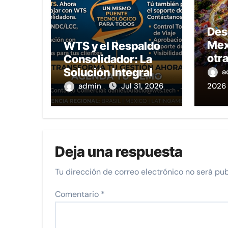
Desc
Mex
WTS y el Respaldo
otr
Consolidador: La
ruta
Solución Integral
a
nat
para Agencias y
admin
Jul 31, 2026
2026
y tr
Empresas en LatAm
Nay
Deja una respuesta
Tu dirección de correo electrónico no será pub
Comentario
*