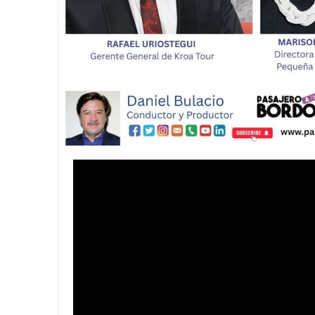
La Asociación Metropolitana de
Llénate de sabor, cultura y tr
Más de 500 líderes de más de 5
Innovación y crecimiento: “Co
Iberostar y Redexis activan la
Visit Oakland dio a conocer lo
Celebra Lufthansa 60 años de 
Regresa la Feria Nacional del 
CONEXSTUR CONSOLIDA ALIAN
Viva continúa fortaleciendo la
Viva refrenda su compromiso co
Viva se prepara para la justa 