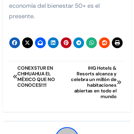
economía del bienestar 50+ es el
presente.
Navegación
CONEXSTUR EN
IHG Hotels &
CHIHUAHUA EL
Resorts alcanza y
de
MÉXICO QUE NO
celebra un millón de
CONOCES!!!!
habitaciones
entradas
abiertas en todo el
mundo