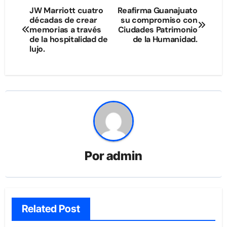
Navegación
JW Marriott cuatro
Reafirma Guanajuato
décadas de crear
su compromiso con
de
memorias a través
Ciudades Patrimonio
de la hospitalidad de
de la Humanidad.
entradas
lujo.
Por
admin
Related Post