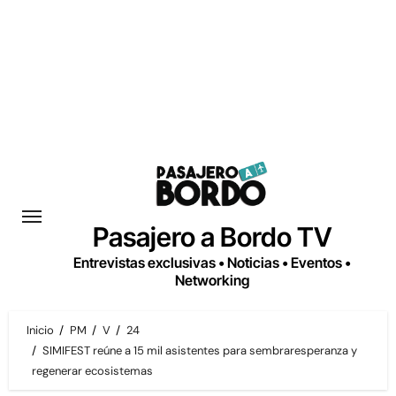
Saltar
al
contenido
Pasajero a Bordo TV
Entrevistas exclusivas • Noticias • Eventos •
Networking
Inicio
PM
V
24
SIMIFEST reúne a 15 mil asistentes para sembraresperanza y
regenerar ecosistemas