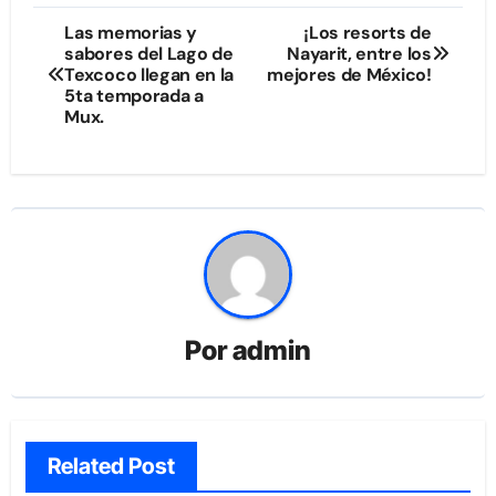
Navegación
Las memorias y
¡Los resorts de
sabores del Lago de
Nayarit, entre los
de
Texcoco llegan en la
mejores de México!
5ta temporada a
entradas
Mux.
Por
admin
Related Post