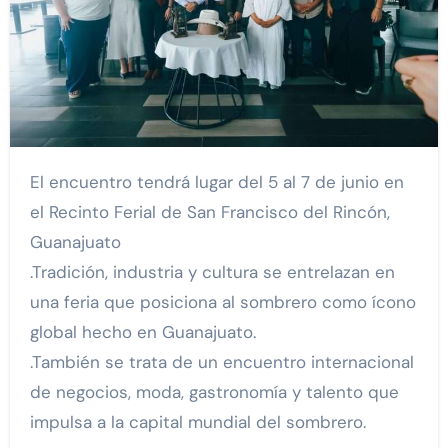
El encuentro tendrá lugar del 5 al 7 de junio en
el Recinto Ferial de San Francisco del Rincón,
Guanajuato
.Tradición, industria y cultura se entrelazan en
una feria que posiciona al sombrero como ícono
global hecho en Guanajuato.
.También se trata de un encuentro internacional
de negocios, moda, gastronomía y talento que
impulsa a la capital mundial del sombrero.