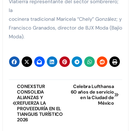
Vlatierra representante del sector sombrerero;
la
cocinera tradicional Maricela “Chely” González; y
Francisco Granados, director de BJX Moda (Bajío
Moda).
Navegación
CONEXSTUR
Celebra Lufthansa
CONSOLIDA
60 años de servicio
de
ALIANZAS Y
en la Ciudad de
REFUERZA LA
México
entradas
PROVEEDURÍA EN EL
TIANGUIS TURÍSTICO
2026