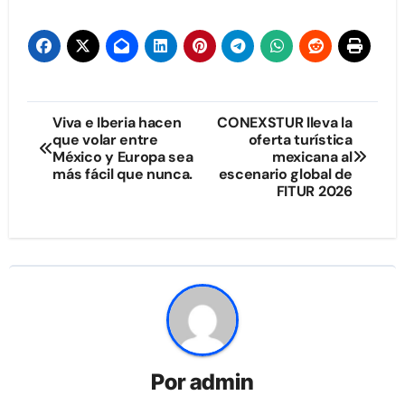
Navegación
Viva e Iberia hacen
CONEXSTUR lleva la
que volar entre
oferta turística
de
México y Europa sea
mexicana al
más fácil que nunca.
escenario global de
entradas
FITUR 2026
Por
admin