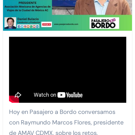
Hoy en Pasajero a Bordo conversamos
con
Raymundo Marcos Flores, presidente
de AMAV CDMX, sobre los retos,