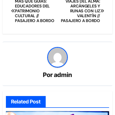
Navegación
MÁS QUE GUÍAS:
VIAJES DEL ALMA:
EDUCADORES DEL
ARCÁNGELES Y
de
PATRIMONIO
RUNAS CON LIZ
CULTURAL //
VALENTÍN //
entradas
PASAJERO A BORDO
PASAJERO A BORDO
Por
admin
Related Post