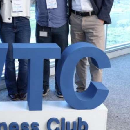
 Agencias de Viaje organiza su Cuarto Encuentro de Promoció
adición en el Segundo Encuentro de Cocineras Tradicionales en
0 países y territorios asisten al 56.º Foro Global de Negocio
nsolid y WTS unidos por el futuro del turismo” //PASAJERO A
 primera pila de combustible de hidrógeno verde en un hotel
s resultados turísticos de 2025 en IMPACT 510: El Día del Tur
servicio en la Ciudad de México
Sombrero (FENS), símbolo vivo de la mexicanidad
ZAS Y REFUERZA LA PROVEEDURÍA EN EL TIANGUIS TURÍSTI
 conectividad de la ciudad de México (AIFA) con dos nuevas r
n el turismo y la conectividad en Jalisco
mundialista reforzando su conectividad internacional en Mont