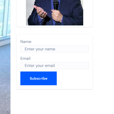
n Turística 2026 y recibe a Enrique de la Madrid.
 Nayarit.
s anual de World Trade Centers Association en Filadelfia
 BORDO
Name
ismo en The Town
Email
CO 2026
utas nacionales
errey