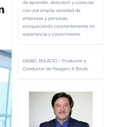
de aprender, descubrir y conectar
n
con una amplia variedad de
Monterrey.
empresas y personas,
enriqueciendo constantemente mi
experiencia y conocimiento
FA)
DANIEL BULACIO - Productor y
Conductor de Pasajero A Bordo
os.
 turísticos para la comunidad LGTBI en un encuentro celebra