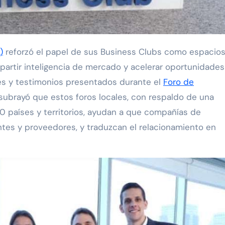
 años creando viajes en un mundo que cambió//PASAJERO A BO
zanillo – Ciudad de México (AIFA)
)
reforzó el papel de sus Business Clubs como espacio
BORACIÓN ENTRE SUSTAINABLE & SOCIAL TOURISM SUMMIT 
artir inteligencia de mercado y acelerar oportunidades
 organizacional al formar parte de Súper Empresas 2026
les y testimonios presentados durante el
Foro de
 subrayó que estos foros locales, con respaldo de una
r: La Solución Integral para Agencias y Empresas en LatAm
0 países y territorios, ayudan a que compañías de
ntes y proveedores, y traduzcan el relacionamiento en