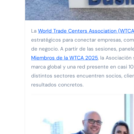
MGC Servicios Turísticos: 32
Viva anuncia la nueva ruta Man
La
World Trade Centers Association (WTCA
FIRMA DE CONVENIO DE COLA
estratégicos para conectar empresas, comp
GrupoBD refrenda su liderazgo
de negocio. A partir de las sesiones, pane
Miembros de la WTCA 2025
, la Asociación
WTS y el Respaldo Consolidado
marca global y una red presente en casi 10
distintos sectores encuentren socios, clie
resultados concretos.