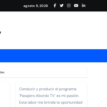
adición en Nayarit
agosto 9, 2026
y conexión internacional
Mejía
V
rrollo de Nayarit.
des
Conducir y producir el programa
'Pasajero Abordo TV' es mi pasión.
ia Los Cabos Pedregal
Esta labor me brinda la oportunidad