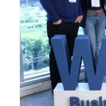
La Asociación Metropolitana de
Llénate de sabor, cultura y tr
Más de 500 líderes de más de 5
Innovación y crecimiento: “Co
Iberostar y Redexis activan la
Visit Oakland dio a conocer lo
Celebra Lufthansa 60 años de 
Regresa la Feria Nacional del 
CONEXSTUR CONSOLIDA ALIAN
Viva continúa fortaleciendo la
Viva refrenda su compromiso co
Viva se prepara para la justa 