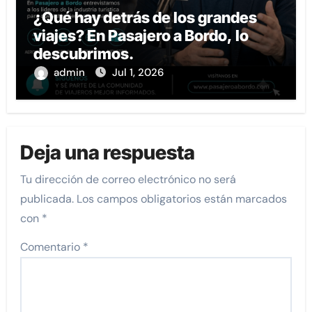
¿Qué hay detrás de los grandes
viajes? En Pasajero a Bordo, lo
descubrimos.
admin
Jul 1, 2026
Deja una respuesta
Tu dirección de correo electrónico no será
publicada.
Los campos obligatorios están marcados
con
*
Comentario
*