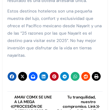
resultado es una botella artesanal única.
Estos destinos hoteleros son una pequeña
muestra del lujo, confort y exclusividad que
ofrece el Pacífico mexicano desde Nayarit y una
de las “25 razones por las que Nayarit es el
destino para visitar este 2025”. No hay mejor
inversión que disfrutar de la vida en tierras
nayaritas.
Navegación
AMAV CDMX SE UNE
Tu tranquilidad,
A LA MEGA
nuestro
de
PROCESIÓN DE
compromiso. Link