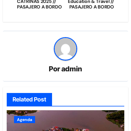
CATRINAS 2025 //
Education & Travel //
entradas
PASAJERO A BORDO
PASAJERO A BORDO
Por
admin
Related Post
Agenda