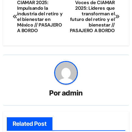
Navegación
CIAMAR 2025:
Voces de CIAMAR
Impulsando la
2025: Líderes que
de
industria del retiro y
transforman el
el bienestar en
futuro del retiro y el
entradas
México // PASAJERO
bienestar //
A BORDO
PASAJERO A BORDO
Por
admin
Related Post