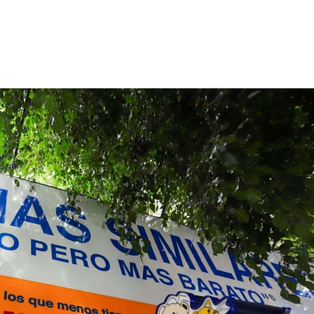
go de Texcoco llegan en la 5ta temporada a Mux.
ectividad aérea de San Luis Potosí con el inicio de su ruta a 
impulsar el futuro del turismo
s con el inicio de su nueva ruta hacia la Ciudad de México (AI
itario en la agenda de La Metro
ón del fútbol a las alturas
ia de viajes// PASAJERO A BORDO
endrán internet estable de alta velocidad a bordo de sus vuel
s llenas de aroma, sabor y aventura en Nayarit.
a libertad de ser uno mismo como uno de sus grandes valores
FlyOver México, una experiencia de orgullo y pasión.