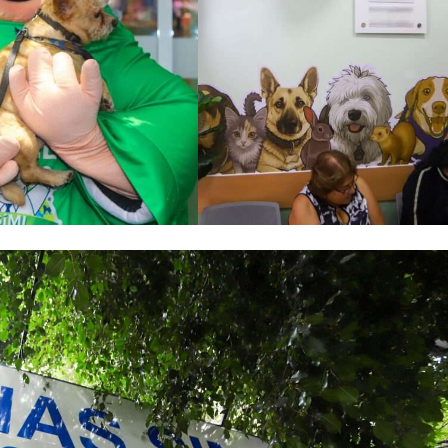
 años creando viajes en un mundo que cambió//PASAJERO A BO
zanillo – Ciudad de México (AIFA)
BORACIÓN ENTRE SUSTAINABLE & SOCIAL TOURISM SUMMIT 
 organizacional al formar parte de Súper Empresas 2026
r: La Solución Integral para Agencias y Empresas en LatAm