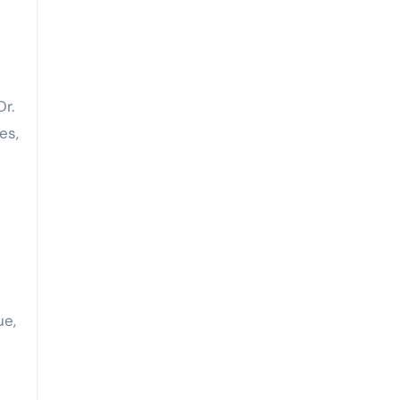
Dr.
es,
ue,
e