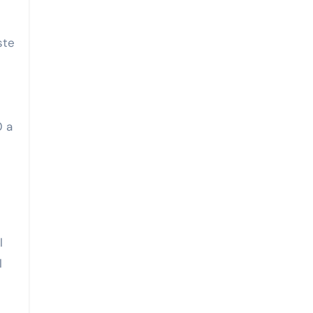
ste
0 a
l
l