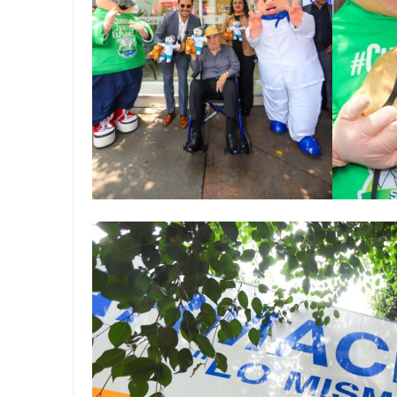
MGC Servicios Turísticos: 32
Viva anuncia la nueva ruta Man
FIRMA DE CONVENIO DE COLA
GrupoBD refrenda su liderazgo
WTS y el Respaldo Consolidado