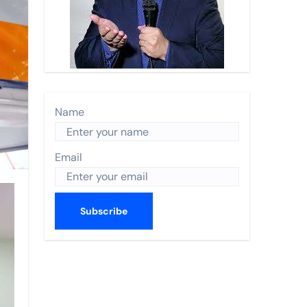
n Turística 2026 y recibe a Enrique de la Madrid.
 Nayarit.
s anual de World Trade Centers Association en Filadelfia
 BORDO
Name
ismo en The Town
Email
CO 2026
utas nacionales
errey