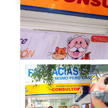
La Asociación Metropolitana de
Llénate de sabor, cultura y tr
Más de 500 líderes de más de 5
Innovación y crecimiento: “Co
Iberostar y Redexis activan la
Visit Oakland dio a conocer lo
Celebra Lufthansa 60 años de 
Regresa la Feria Nacional del 
CONEXSTUR CONSOLIDA ALIAN
Viva continúa fortaleciendo la
Viva refrenda su compromiso co
Viva se prepara para la justa 