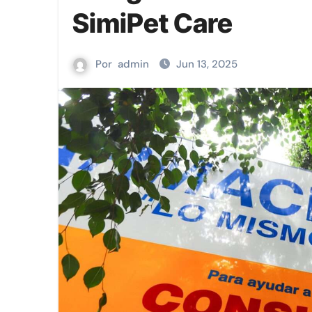
Las memorias y sabores del La
SimiPet Care
Viva sigue fortaleciendo la con
Por
admin
Jun 13, 2025
Nayarit reunirá a líderes para 
Viva aterriza en Aguascaliente
La sustentabilidad, tema prior
Viva y Sabritas® llevan la emoci
La importancia de la asistenc
Los pasajeros de Viva, ahora t
Cerveza, café y mariscos: Ruta
España reivindica en México l
Viva presenta VIVA MÉXICO en 