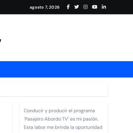
adición en Nayarit
agosto 7, 2026
y conexión internacional
Mejía
V
rrollo de Nayarit.
Conducir y producir el programa
'Pasajero Abordo TV' es mi pasión.
ia Los Cabos Pedregal
Esta labor me brinda la oportunidad