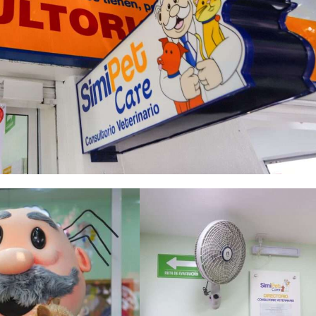
 Agencias de Viaje organiza su Cuarto Encuentro de Promoció
adición en el Segundo Encuentro de Cocineras Tradicionales en
0 países y territorios asisten al 56.º Foro Global de Negocio
nsolid y WTS unidos por el futuro del turismo” //PASAJERO A
 primera pila de combustible de hidrógeno verde en un hotel
s resultados turísticos de 2025 en IMPACT 510: El Día del Tur
servicio en la Ciudad de México
Sombrero (FENS), símbolo vivo de la mexicanidad
ZAS Y REFUERZA LA PROVEEDURÍA EN EL TIANGUIS TURÍSTI
 conectividad de la ciudad de México (AIFA) con dos nuevas r
n el turismo y la conectividad en Jalisco
mundialista reforzando su conectividad internacional en Mont