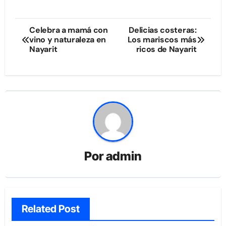
Navegación
Celebra a mamá con
Delicias costeras:
vino y naturaleza en
Los mariscos más
de
Nayarit
ricos de Nayarit
entradas
Por
admin
Related Post