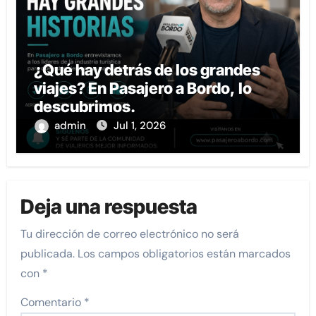
¿Qué hay detrás de los grandes
viajes? En Pasajero a Bordo, lo
descubrimos.
admin
Jul 1, 2026
Deja una respuesta
Tu dirección de correo electrónico no será
publicada.
Los campos obligatorios están marcados
con
*
Comentario
*