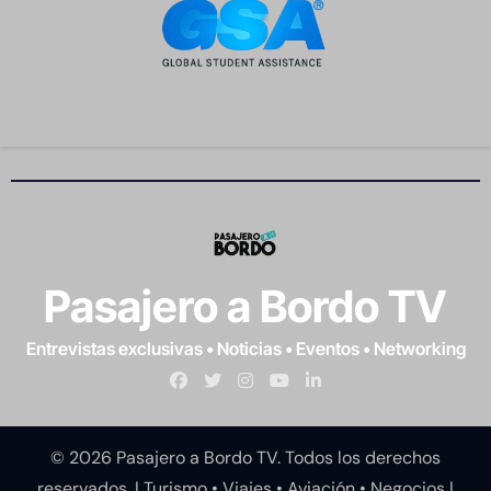
Pasajero a Bordo TV
Entrevistas exclusivas • Noticias • Eventos • Networking
© 2026 Pasajero a Bordo TV. Todos los derechos
reservados. | Turismo • Viajes • Aviación • Negocios
|