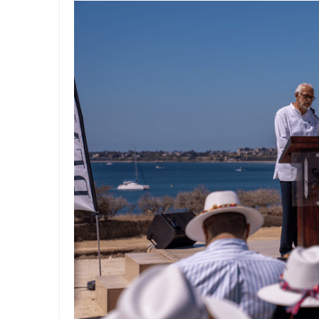
MGC Servicios Turísticos: 32
Viva anuncia la nueva ruta Man
FIRMA DE CONVENIO DE COLA
GrupoBD refrenda su liderazgo
WTS y el Respaldo Consolidado