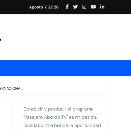
adición en Nayarit
agosto 7, 2026
y conexión internacional
Mejía
V
rrollo de Nayarit.
TERNACIONAL
Conducir y producir el programa
'Pasajero Abordo TV' es mi pasión.
ia Los Cabos Pedregal
Esta labor me brinda la oportunidad