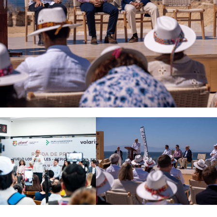
 Agencias de Viaje organiza su Cuarto Encuentro de Promoció
adición en el Segundo Encuentro de Cocineras Tradicionales en
0 países y territorios asisten al 56.º Foro Global de Negocio
nsolid y WTS unidos por el futuro del turismo” //PASAJERO A
 primera pila de combustible de hidrógeno verde en un hotel
s resultados turísticos de 2025 en IMPACT 510: El Día del Tur
servicio en la Ciudad de México
Sombrero (FENS), símbolo vivo de la mexicanidad
ZAS Y REFUERZA LA PROVEEDURÍA EN EL TIANGUIS TURÍSTI
 conectividad de la ciudad de México (AIFA) con dos nuevas r
n el turismo y la conectividad en Jalisco
mundialista reforzando su conectividad internacional en Mont