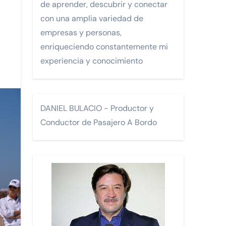
de aprender, descubrir y conectar
con una amplia variedad de
Monterrey.
empresas y personas,
enriqueciendo constantemente mi
experiencia y conocimiento
FA)
DANIEL BULACIO - Productor y
Conductor de Pasajero A Bordo
os.
 turísticos para la comunidad LGTBI en un encuentro celebra