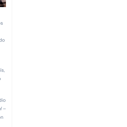
ado
ís,
o
dio
l
–
ón