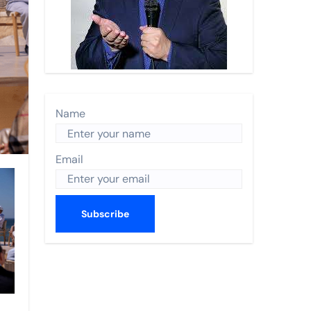
n Turística 2026 y recibe a Enrique de la Madrid.
 Nayarit.
s anual de World Trade Centers Association en Filadelfia
 BORDO
Name
ismo en The Town
Email
CO 2026
utas nacionales
errey