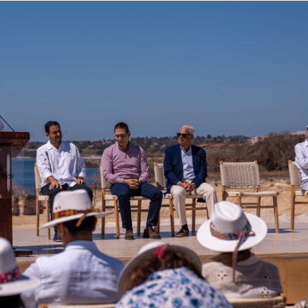
 años creando viajes en un mundo que cambió//PASAJERO A BO
zanillo – Ciudad de México (AIFA)
BORACIÓN ENTRE SUSTAINABLE & SOCIAL TOURISM SUMMIT 
 organizacional al formar parte de Súper Empresas 2026
r: La Solución Integral para Agencias y Empresas en LatAm