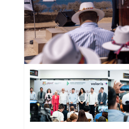
La Asociación Metropolitana de
Llénate de sabor, cultura y tr
Más de 500 líderes de más de 5
Innovación y crecimiento: “Co
Iberostar y Redexis activan la
Visit Oakland dio a conocer lo
Celebra Lufthansa 60 años de 
Regresa la Feria Nacional del 
CONEXSTUR CONSOLIDA ALIAN
Viva continúa fortaleciendo la
Viva refrenda su compromiso co
Viva se prepara para la justa 