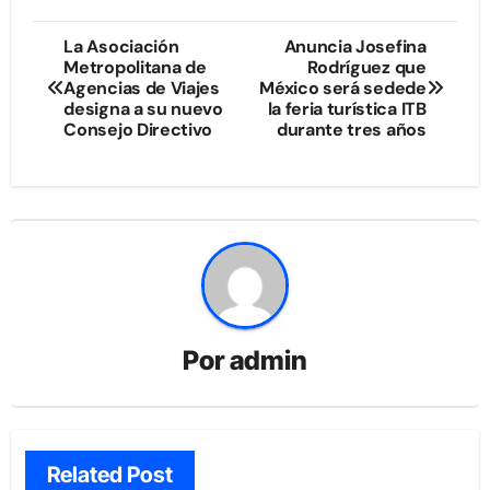
Navegación
La Asociación
Anuncia Josefina
Metropolitana de
Rodríguez que
de
Agencias de Viajes
México será sedede
designa a su nuevo
la feria turística ITB
entradas
Consejo Directivo
durante tres años
Por
admin
Related Post