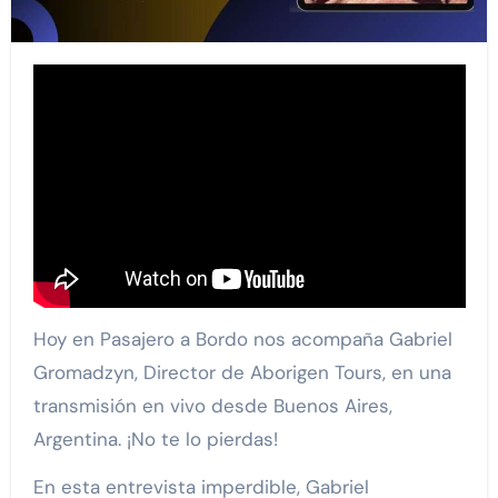
Hoy en Pasajero a Bordo nos acompaña Gabriel
Gromadzyn, Director de Aborigen Tours, en una
transmisión en vivo desde Buenos Aires,
Argentina. ¡No te lo pierdas!
En esta entrevista imperdible, Gabriel