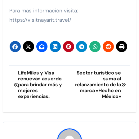
Para más información visita:
https://visitnayarit.travel/
Navegación
LifeMiles y Visa
Sector turístico se
renuevan acuerdo
suma al
de
para brindar más y
relanzamiento de la
mejores
marca «Hecho en
entradas
experiencias.
México»