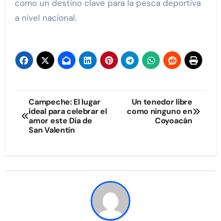
como un destino clave para la pesca deportiva
a nivel nacional.
Navegación
Campeche: El lugar
Un tenedor libre
ideal para celebrar el
como ninguno en
de
amor este Día de
Coyoacán
San Valentín
entradas