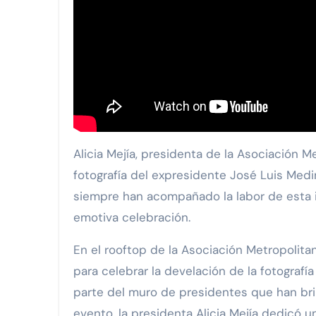
PASAJERO A BORDO ||MGC Servi
Viva anuncia la nueva ruta Man
FIRMA DE CONVENIO DE COLA
GrupoBD refrenda su liderazgo
WTS y el Respaldo Consolidado
Alicia Mejía, presidenta de la Asociación Metropolitana, organizó un coctel especial para develar la
fotografía del expresidente José Luis Med
siempre han acompañado la labor de esta i
emotiva celebración.
En el rooftop de la Asociación Metropolit
para celebrar la develación de la fotograf
parte del muro de presidentes que han brin
evento, la presidenta Alicia Mejía dedicó 