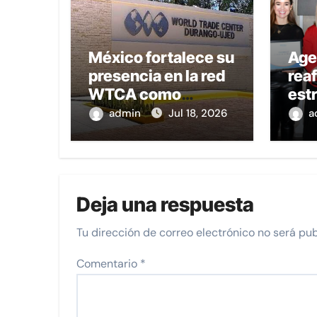
México fortalece su
Age
presencia en la red
rea
WTCA como
estr
plataforma de
era 
admin
Jul 18, 2026
a
crecimiento
inte
empresarial y
arti
conexión
Mej
internacional
Deja una respuesta
Tu dirección de correo electrónico no será pub
Comentario
*