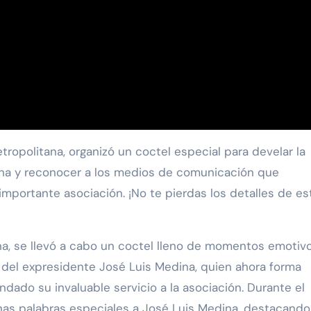
cios Turísticos: 32 años creando viajes en un mundo que c
zanillo – Ciudad de México (AIFA)
BORACIÓN ENTRE SUSTAINABLE & SOCIAL TOURISM SUMMIT 
 organizacional al formar parte de Súper Empresas 2026
r: La Solución Integral para Agencias y Empresas en LatAm
ina y reconocer a los medios de comunicación que
mportante asociación. ¡No te pierdas los detalles de es
ana, se llevó a cabo un coctel lleno de momentos emotiv
ía del expresidente José Luis Medina, quien ahora forma
dado su invaluable servicio a la asociación. Durante el
unas palabras especiales a José Luis Medina, destacando