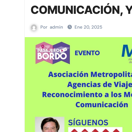
Las memorias y sabores del La
COMUNICACIÓN, 
Viva sigue fortaleciendo la con
Por
admin
Ene 20, 2025
Nayarit reunirá a líderes para 
Viva aterriza en Aguascaliente
La sustentabilidad, tema prior
Viva y Sabritas® llevan la emoci
PASAJERO A BORDO || La import
Cerveza, café y mariscos: Ruta
España reivindica en México l
Viva presenta VIVA MÉXICO en 