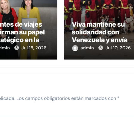
ntes de viajes
Viva mantiene su
firman su papel
solidaridad con
atégico en la
Venezuela y envía
de la
un segundo vuelo
dmin
Jul 18, 2026
admin
Jul 10, 2026
ligencia
humanitario
ficial:Alicia
ía
licada.
Los campos obligatorios están marcados con
*