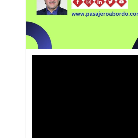
La Asociación Metropolitana de
Llénate de sabor, cultura y tr
Más de 500 líderes de más de 5
PASAJERO A BORDO || Innovació
Iberostar y Redexis activan la
Visit Oakland dio a conocer lo
Celebra Lufthansa 60 años de 
Regresa la Feria Nacional del 
CONEXSTUR CONSOLIDA ALIAN
Viva continúa fortaleciendo la
Viva refrenda su compromiso co
Viva se prepara para la justa 