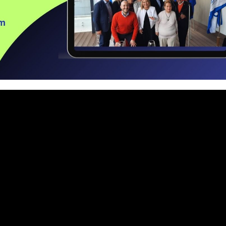
 Agencias de Viaje organiza su Cuarto Encuentro de Promoció
adición en el Segundo Encuentro de Cocineras Tradicionales en
0 países y territorios asisten al 56.º Foro Global de Negocio
n y crecimiento: “Consolid y WTS unidos por el futuro del tu
 primera pila de combustible de hidrógeno verde en un hotel
s resultados turísticos de 2025 en IMPACT 510: El Día del Tur
servicio en la Ciudad de México
Sombrero (FENS), símbolo vivo de la mexicanidad
ZAS Y REFUERZA LA PROVEEDURÍA EN EL TIANGUIS TURÍSTI
 conectividad de la ciudad de México (AIFA) con dos nuevas r
n el turismo y la conectividad en Jalisco
mundialista reforzando su conectividad internacional en Mont