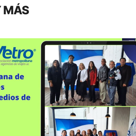
go de Texcoco llegan en la 5ta temporada a Mux.
Y MÁS
ectividad aérea de San Luis Potosí con el inicio de su ruta a 
impulsar el futuro del turismo
s con el inicio de su nueva ruta hacia la Ciudad de México (AI
itario en la agenda de La Metro
ón del fútbol a las alturas
ancia de la Asistencia de viajes
s llenas de aroma, sabor y aventura en Nayarit.
a libertad de ser uno mismo como uno de sus grandes valores
FlyOver México, una experiencia de orgullo y pasión.