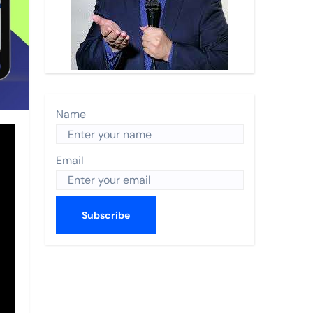
n Turística 2026 y recibe a Enrique de la Madrid.
 Nayarit.
s anual de World Trade Centers Association en Filadelfia
rismo”
Name
ismo en The Town
Email
CO 2026
utas nacionales
errey