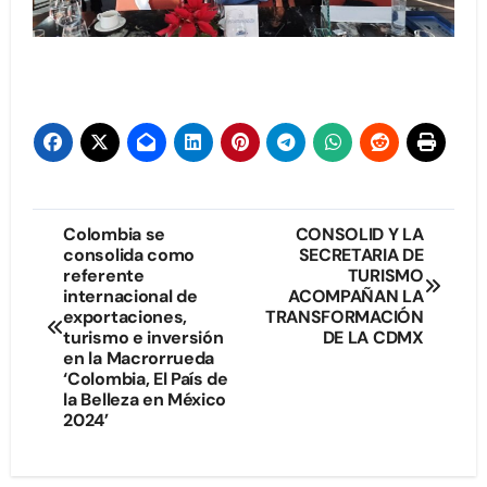
Navegación
Colombia se
CONSOLID Y LA
consolida como
SECRETARIA DE
de
referente
TURISMO
internacional de
ACOMPAÑAN LA
entradas
exportaciones,
TRANSFORMACIÓN
turismo e inversión
DE LA CDMX
en la Macrorrueda
‘Colombia, El País de
la Belleza en México
2024’