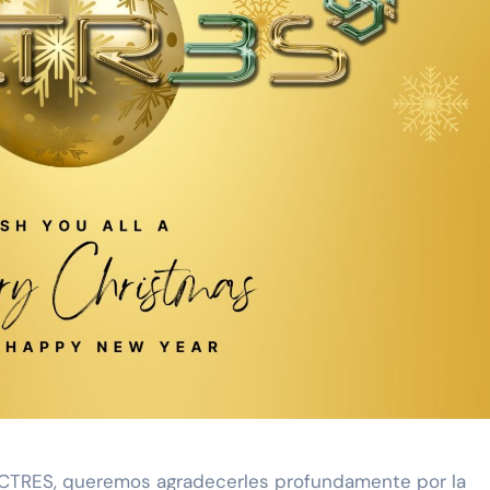
 años creando viajes en un mundo que cambió//PASAJERO A BO
zanillo – Ciudad de México (AIFA)
BORACIÓN ENTRE SUSTAINABLE & SOCIAL TOURISM SUMMIT 
 organizacional al formar parte de Súper Empresas 2026
r: La Solución Integral para Agencias y Empresas en LatAm