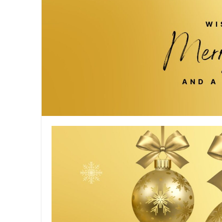
La Asociación Metropolitana de
Llénate de sabor, cultura y tr
Más de 500 líderes de más de 5
Innovación y crecimiento: “Co
Iberostar y Redexis activan la
Visit Oakland dio a conocer lo
Celebra Lufthansa 60 años de 
Regresa la Feria Nacional del 
CONEXSTUR CONSOLIDA ALIAN
Viva continúa fortaleciendo la
Viva refrenda su compromiso co
Viva se prepara para la justa 