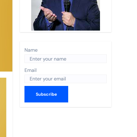
n Turística 2026 y recibe a Enrique de la Madrid.
 Nayarit.
s anual de World Trade Centers Association en Filadelfia
 BORDO
Name
ismo en The Town
Email
CO 2026
utas nacionales
errey