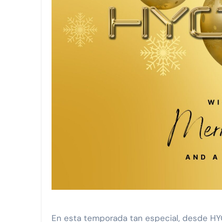
MGC Servicios Turísticos: 32
Viva anuncia la nueva ruta Man
FIRMA DE CONVENIO DE COLA
GrupoBD refrenda su liderazgo
WTS y el Respaldo Consolidado
En esta temporada tan especial, desde HYCTRES, queremos agradecerles profundamente por la