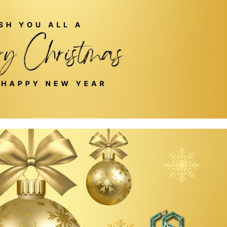
 Agencias de Viaje organiza su Cuarto Encuentro de Promoció
adición en el Segundo Encuentro de Cocineras Tradicionales en
0 países y territorios asisten al 56.º Foro Global de Negocio
nsolid y WTS unidos por el futuro del turismo” //PASAJERO A
 primera pila de combustible de hidrógeno verde en un hotel
s resultados turísticos de 2025 en IMPACT 510: El Día del Tur
servicio en la Ciudad de México
Sombrero (FENS), símbolo vivo de la mexicanidad
ZAS Y REFUERZA LA PROVEEDURÍA EN EL TIANGUIS TURÍSTI
 conectividad de la ciudad de México (AIFA) con dos nuevas r
n el turismo y la conectividad en Jalisco
mundialista reforzando su conectividad internacional en Mont