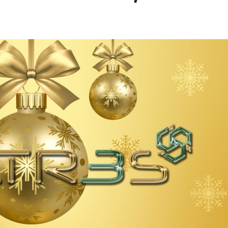
go de Texcoco llegan en la 5ta temporada a Mux.
ectividad aérea de San Luis Potosí con el inicio de su ruta a 
impulsar el futuro del turismo
s con el inicio de su nueva ruta hacia la Ciudad de México (AI
itario en la agenda de La Metro
ón del fútbol a las alturas
ia de viajes// PASAJERO A BORDO
endrán internet estable de alta velocidad a bordo de sus vuel
s llenas de aroma, sabor y aventura en Nayarit.
a libertad de ser uno mismo como uno de sus grandes valores
FlyOver México, una experiencia de orgullo y pasión.