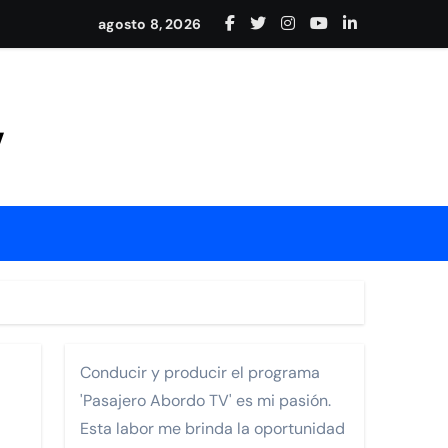
adición en Nayarit
agosto 8, 2026
y conexión internacional
Mejía
V
rrollo de Nayarit.
Conducir y producir el programa
'Pasajero Abordo TV' es mi pasión.
ia Los Cabos Pedregal
Esta labor me brinda la oportunidad