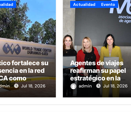
alidad
Actualidad
Evento
ico fortalece su
Agentes de viajes
encia en la red
reafirman su papel
CA como
estratégico en la
taforma de
era de la
dmin
Jul 18, 2026
admin
Jul 18, 2026
cimiento
inteligencia
resarial y
artificial:Alicia
exión
Mejía
ernacional