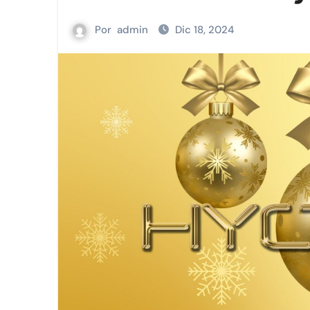
Las memorias y sabores del La
Por
admin
Dic 18, 2024
Viva sigue fortaleciendo la con
Nayarit reunirá a líderes para 
Viva aterriza en Aguascaliente
La sustentabilidad, tema prior
Viva y Sabritas® llevan la emoci
La importancia de la asistenc
Los pasajeros de Viva, ahora t
Cerveza, café y mariscos: Ruta
España reivindica en México l
Viva presenta VIVA MÉXICO en 