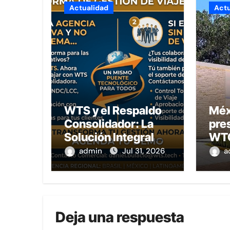
Actualidad
Actu
WTS y el Respaldo
Méx
Consolidador: La
pres
Solución Integral
WT
para Agencias y
pla
admin
Jul 31, 2026
a
Empresas en LatAm
cre
emp
con
int
Deja una respuesta