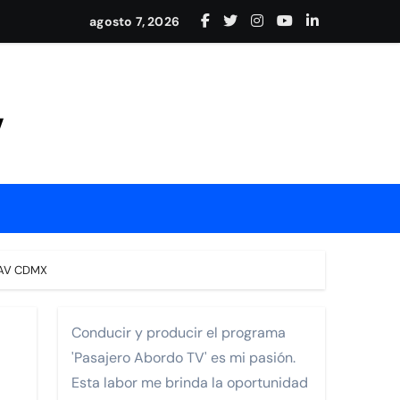
adición en Nayarit
agosto 7, 2026
y conexión internacional
Mejía
V
rrollo de Nayarit.
MAV CDMX
Conducir y producir el programa
'Pasajero Abordo TV' es mi pasión.
ia Los Cabos Pedregal
Esta labor me brinda la oportunidad