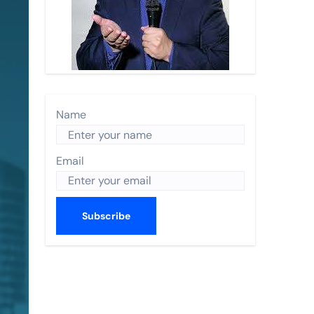
n Turística 2026 y recibe a Enrique de la Madrid.
 Nayarit.
s anual de World Trade Centers Association en Filadelfia
 BORDO
Name
ismo en The Town
Email
CO 2026
utas nacionales
errey