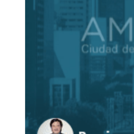
MGC Servicios Turísticos: 32
Viva anuncia la nueva ruta Man
FIRMA DE CONVENIO DE COLA
GrupoBD refrenda su liderazgo
WTS y el Respaldo Consolidado