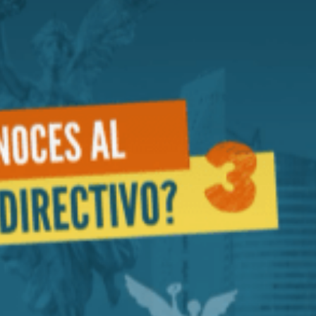
 Agencias de Viaje organiza su Cuarto Encuentro de Promoció
adición en el Segundo Encuentro de Cocineras Tradicionales en
0 países y territorios asisten al 56.º Foro Global de Negocio
nsolid y WTS unidos por el futuro del turismo” //PASAJERO A
 primera pila de combustible de hidrógeno verde en un hotel
s resultados turísticos de 2025 en IMPACT 510: El Día del Tur
servicio en la Ciudad de México
Sombrero (FENS), símbolo vivo de la mexicanidad
ZAS Y REFUERZA LA PROVEEDURÍA EN EL TIANGUIS TURÍSTI
 conectividad de la ciudad de México (AIFA) con dos nuevas r
n el turismo y la conectividad en Jalisco
mundialista reforzando su conectividad internacional en Mont