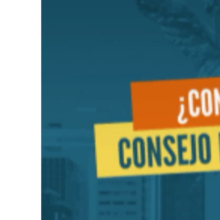
La Asociación Metropolitana de
Llénate de sabor, cultura y tr
Más de 500 líderes de más de 5
Innovación y crecimiento: “Co
Iberostar y Redexis activan la
Visit Oakland dio a conocer lo
Celebra Lufthansa 60 años de 
Regresa la Feria Nacional del 
CONEXSTUR CONSOLIDA ALIAN
Viva continúa fortaleciendo la
Viva refrenda su compromiso co
Viva se prepara para la justa 