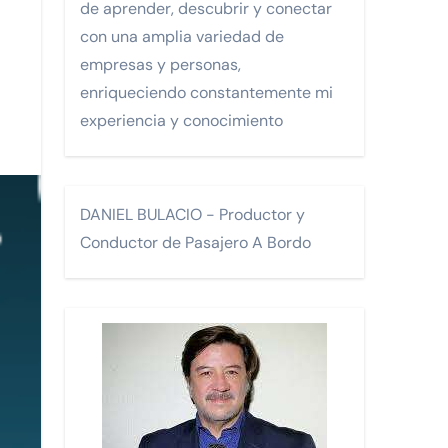
de aprender, descubrir y conectar
con una amplia variedad de
Monterrey.
empresas y personas,
enriqueciendo constantemente mi
experiencia y conocimiento
FA)
DANIEL BULACIO - Productor y
Conductor de Pasajero A Bordo
os.
 turísticos para la comunidad LGTBI en un encuentro celebra