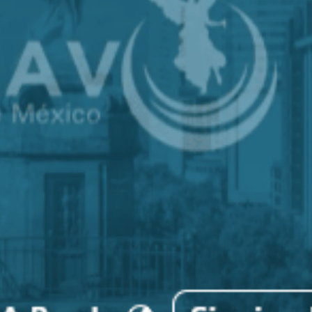
 años creando viajes en un mundo que cambió//PASAJERO A BO
zanillo – Ciudad de México (AIFA)
BORACIÓN ENTRE SUSTAINABLE & SOCIAL TOURISM SUMMIT 
 organizacional al formar parte de Súper Empresas 2026
r: La Solución Integral para Agencias y Empresas en LatAm