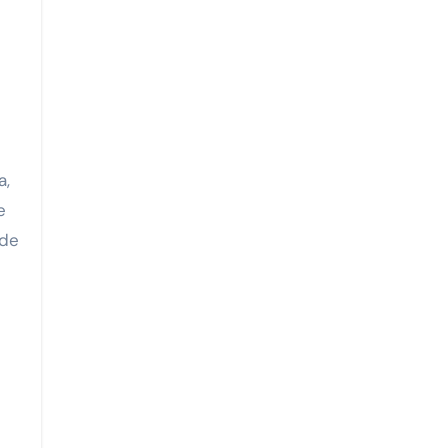
a,
e
 de