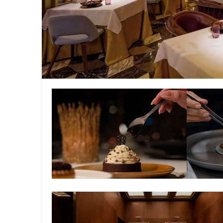
Llénate de sabor, cultura y tr
Más de 500 líderes de más de 5
Innovación y crecimiento: “Co
Iberostar y Redexis activan la
Visit Oakland dio a conocer lo
Celebra Lufthansa 60 años de 
Regresa la Feria Nacional del 
CONEXSTUR CONSOLIDA ALIAN
Viva continúa fortaleciendo la
Viva refrenda su compromiso co
Viva se prepara para la justa 