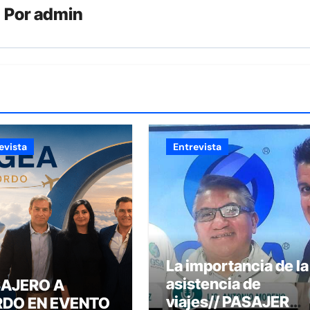
Por
admin
evista
Entrevista
La importancia de la
asistencia de
AJERO A
viajes// PASAJERO
DO EN EVENTO