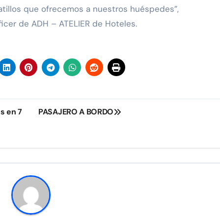
atillos que ofrecemos a nuestros huéspedes”,
ficer de ADH – ATELIER de Hoteles.
s en 7
PASAJERO A BORDO