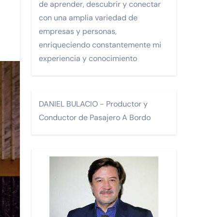
de aprender, descubrir y conectar
Monterrey.
con una amplia variedad de
empresas y personas,
enriqueciendo constantemente mi
FA)
experiencia y conocimiento
DANIEL BULACIO - Productor y
Conductor de Pasajero A Bordo
os.
 turísticos para la comunidad LGTBI en un encuentro celebra
n Turística 2026 y recibe a Enrique de la Madrid.