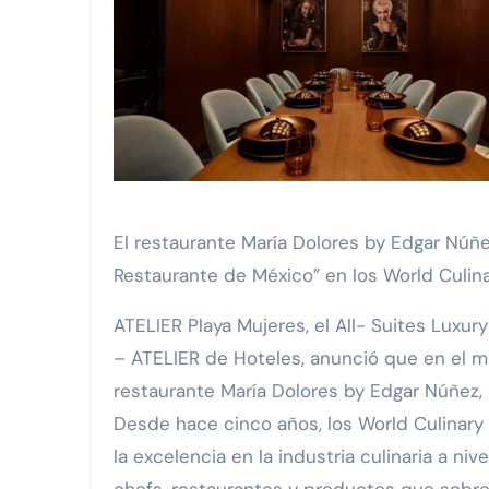
MGC Servicios Turísticos: 32
Viva anuncia la nueva ruta Man
FIRMA DE CONVENIO DE COLA
GrupoBD refrenda su liderazgo
WTS y el Respaldo Consolidado
El restaurante María Dolores by Edgar Núñez de ATELIER Playa Mujeres es reconocido como el “Mejor
Restaurante de México” en los World Culi
ATELIER Playa Mujeres, el All- Suites Luxu
– ATELIER de Hoteles, anunció que en el m
restaurante María Dolores by Edgar Núñez,
Desde hace cinco años, los World Culinary
la excelencia en la industria culinaria a n