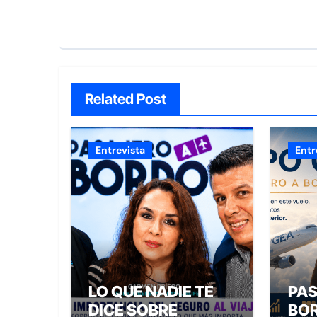
Related Post
Entrevista
Entr
LO QUE NADIE TE
PAS
DICE SOBRE
BOR