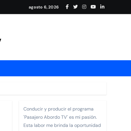
agosto 6, 2026
y conexión internacional
Mejía
V
rrollo de Nayarit.
Conducir y producir el programa
ia Los Cabos Pedregal
'Pasajero Abordo TV' es mi pasión.
Esta labor me brinda la oportunidad