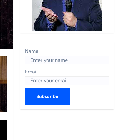
 Nayarit.
s anual de World Trade Centers Association en Filadelfia
 BORDO
Name
ismo en The Town
Email
CO 2026
utas nacionales
errey