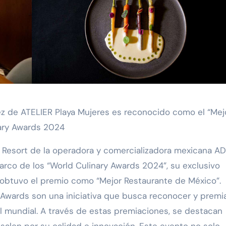
 años creando viajes en un mundo que cambió//PASAJERO A BO
zanillo – Ciudad de México (AIFA)
BORACIÓN ENTRE SUSTAINABLE & SOCIAL TOURISM SUMMIT 
 organizacional al formar parte de Súper Empresas 2026
r: La Solución Integral para Agencias y Empresas en LatAm
nary Awards 2024
ry Resort de la operadora y comercializadora mexicana A
arco de los “World Culinary Awards 2024”, su exclusivo
 obtuvo el premio como “Mejor Restaurante de México”.
 Awards son una iniciativa que busca reconocer y premi
ivel mundial. A través de estas premiaciones, se destacan