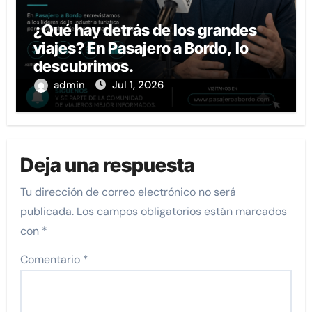
¿Qué hay detrás de los grandes
viajes? En Pasajero a Bordo, lo
descubrimos.
admin
Jul 1, 2026
Deja una respuesta
Tu dirección de correo electrónico no será
publicada.
Los campos obligatorios están marcados
con
*
Comentario
*