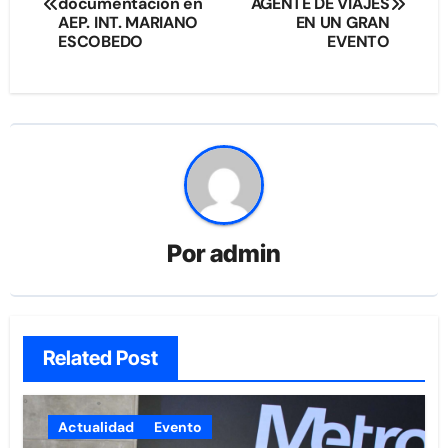
de
documentación en
AGENTE DE VIAJES
AEP. INT. MARIANO
EN UN GRAN
entradas
ESCOBEDO
EVENTO
Por
admin
Related Post
Actualidad
Evento