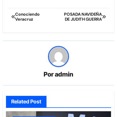
Navegación
Conociendo
POSADA NAVIDEÑA
Veracruz
DE JUDITH GUERRA
de
entradas
Por
admin
Related Post