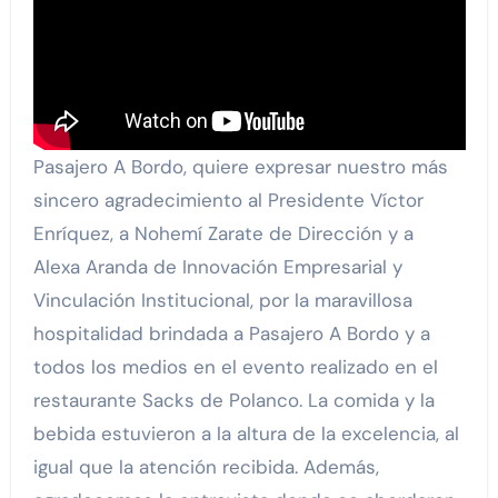
Pasajero A Bordo, quiere expresar nuestro más
sincero agradecimiento al Presidente Víctor
Enríquez, a Nohemí Zarate de Dirección y a
Alexa Aranda de Innovación Empresarial y
Vinculación Institucional, por la maravillosa
hospitalidad brindada a Pasajero A Bordo y a
todos los medios en el evento realizado en el
restaurante Sacks de Polanco. La comida y la
bebida estuvieron a la altura de la excelencia, al
igual que la atención recibida. Además,